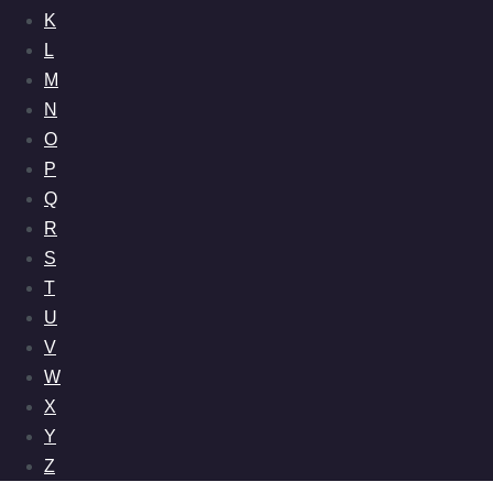
K
L
M
N
O
P
Q
R
S
T
U
V
W
X
Y
Z