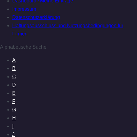
Dashboard / Meine Einträge
Impressum
Datenschutzerklärung
Haftungsausschluss und Nutzungsbedingungen für
Firmen
Alphabetische Suche
A
B
C
D
E
F
G
H
I
J