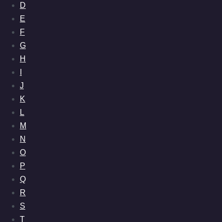
D
E
F
G
H
I
J
K
L
M
N
O
P
Q
R
S
T