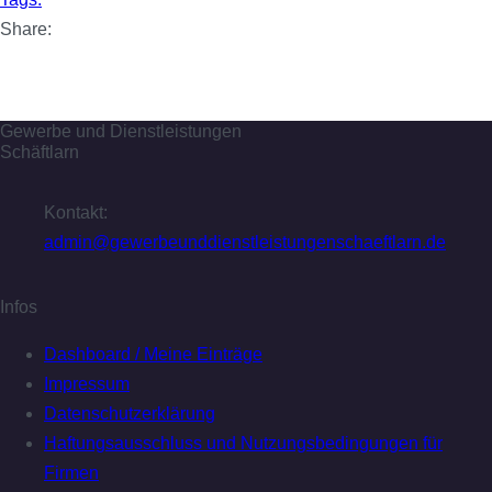
individuelles Angebot (live vor Ort / offline / hybrid) für Ihre
Share:
Firma und Mitarbeiter zu folgenden Themen: Augengesundheit
am Bildschirmarbeitsplatz / Augenentspannung /
Ernährungskonzept – leicht und hochwertig
Weiterlesen …
Gewerbe und Dienstleistungen
Schäftlarn
Kontakt:
admin@gewerbeunddienstleistungenschaeftlarn.de
Infos
Dashboard / Meine Einträge
Impressum
Datenschutzerklärung
Haftungsausschluss und Nutzungsbedingungen für
Firmen