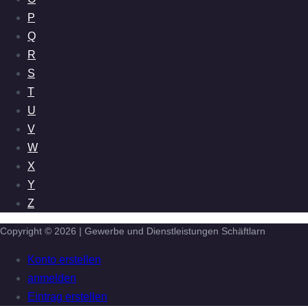
P
Q
R
S
T
U
V
W
X
Y
Z
Copyright © 2026 | Gewerbe und Dienstleistungen Schäftlarn
Konto erstellen
anmelden
Eintrag erstellen