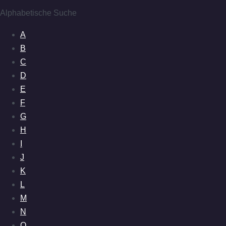
Alphabetische Suche
A
B
C
D
E
F
G
H
I
J
K
L
M
N
O