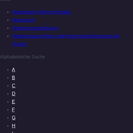
Dashboard / Meine Einträge
Impressum
Datenschutzerklärung
Haftungsausschluss und Nutzungsbedingungen für
Firmen
Alphabetische Suche
A
B
C
D
E
F
G
H