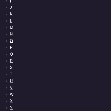
I
J
K
L
M
N
O
P
Q
R
S
T
U
V
W
X
Y