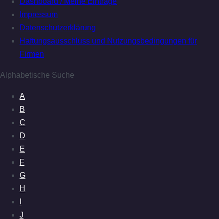
Dashboard / Meine Einträge
Impressum
Datenschutzerklärung
Haftungsausschluss und Nutzungsbedingungen für
Firmen
Alphabetische Suche
A
B
C
D
E
F
G
H
I
J