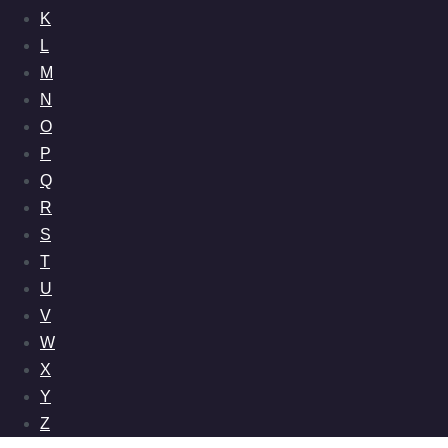
K
L
M
N
O
P
Q
R
S
T
U
V
W
X
Y
Z