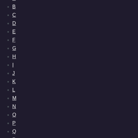
B
C
D
E
F
G
H
I
J
K
L
M
N
O
P
Q