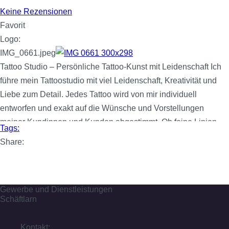
Keine Rezensionen
Favorit
Logo:
IMG_0661.jpeg
Tattoo Studio – Persönliche Tattoo-Kunst mit Leidenschaft Ich
führe mein Tattoostudio mit viel Leidenschaft, Kreativität und
Liebe zum Detail. Jedes Tattoo wird von mir individuell
entworfen und exakt auf die Wünsche und Vorstellungen
meiner Kundinnen und Kunden abgestimmt. Ob feine Linien,
Tags:
florale und abstrakte Motive, klassische Tattoos oder moderne
Share:
Designs – bei mir steht Qualität und Persönlichkeit an erster
Stelle.
Weiterlesen …
Gewerbe und Dienstleistungen
Schäftlarn
Kontakt: