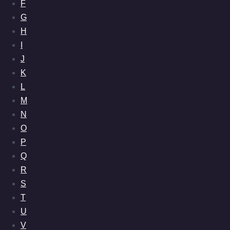
F
G
H
I
J
K
L
M
N
O
P
Q
R
S
T
U
V