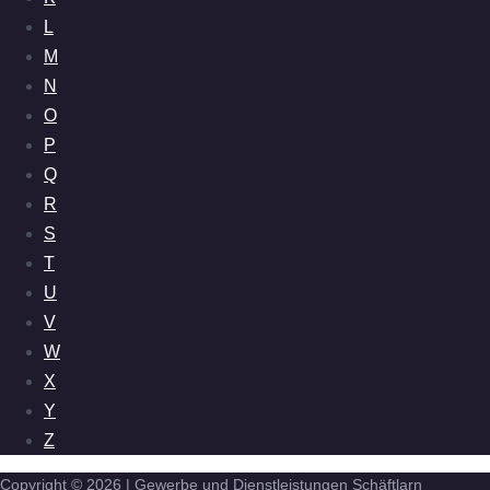
L
M
N
O
P
Q
R
S
T
U
V
W
X
Y
Z
Copyright © 2026 | Gewerbe und Dienstleistungen Schäftlarn