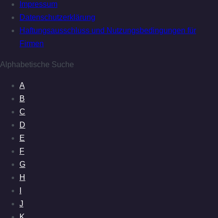
Impressum
Datenschutzerklärung
Haftungsausschluss und Nutzungsbedingungen für
Firmen
Alphabetische Suche
A
B
C
D
E
F
G
H
I
J
K