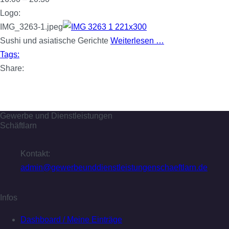
Logo:
IMG_3263-1.jpeg
Sushi und asiatische Gerichte
Weiterlesen …
Tags:
Share:
Gewerbe und Dienstleistungen
Schäftlarn
Kontakt:
admin@gewerbeunddienstleistungenschaeftlarn.de
Infos
Dashboard / Meine Einträge