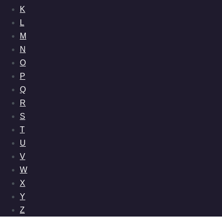
K
L
M
N
O
P
Q
R
S
T
U
V
W
X
Y
Z