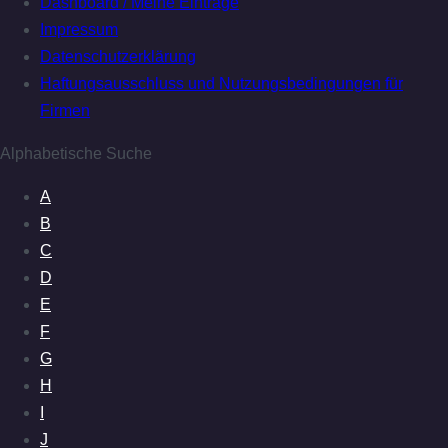
Dashboard / Meine Einträge
Impressum
Datenschutzerklärung
Haftungsausschluss und Nutzungsbedingungen für
Firmen
Alphabetische Suche
A
B
C
D
E
F
G
H
I
J