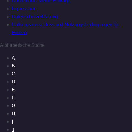
Dashboard / Meine Einträge
Impressum
Datenschutzerklärung
Haftungsausschluss und Nutzungsbedingungen für
Firmen
Alphabetische Suche
A
B
C
D
E
F
G
H
I
J