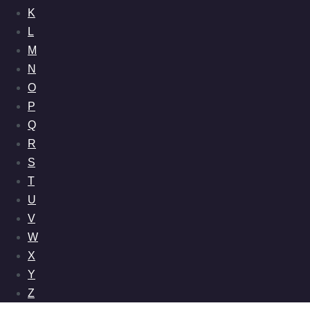
K
L
M
N
O
P
Q
R
S
T
U
V
W
X
Y
Z